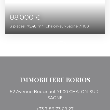
88 000
€
3
pièces
75.48
m²
Chalon-sur-Saône 71100
IMMOBILIERE BORIOS
52 Avenue Boucicaut 71100 CHALON-SUR-
SAONE
+33 7 86 73 09 27