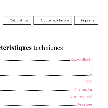
Calculatrice
Ajouter aux favoris
Imprimer
téristiques
techniques
Gaz/Collectif
1
6
1974
A rafraîchir
Non meublé
Dégagée