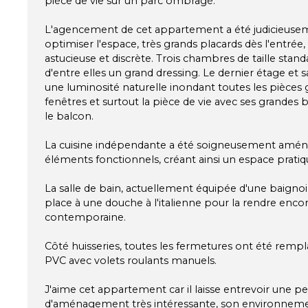
pièce de vie sur un parc ombragé.
L'agencement de cet appartement a été judicieus
optimiser l'espace, très grands placards dès l'entrée
astucieuse et discrète. Trois chambres de taille stan
d'entre elles un grand dressing. Le dernier étage et
une luminosité naturelle inondant toutes les pièces
fenêtres et surtout la pièce de vie avec ses grandes 
le balcon.
La cuisine indépendante a été soigneusement amén
éléments fonctionnels, créant ainsi un espace pratiq
La salle de bain, actuellement équipée d'une baignoir
place à une douche à l'italienne pour la rendre encor
contemporaine.
Côté huisseries, toutes les fermetures ont été rempl
PVC avec volets roulants manuels.
J'aime cet appartement car il laisse entrevoir une p
d'aménagement très intéressante, son environneme