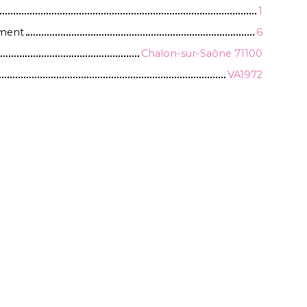
1
iment
6
Chalon-sur-Saône 71100
VA1972