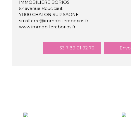
IMMOBILIERE BORIOS
52 avenue Boucicaut
71100 CHALON SUR SAONE
smalterre@immobiliereborios.fr
www.immobiliereborios.fr
+33 7 89 01 92 70
Envo