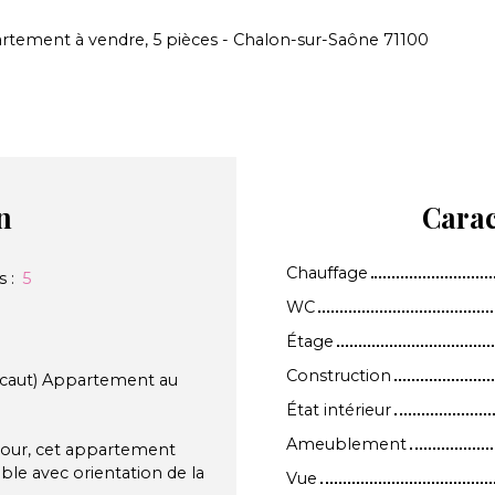
rtement à vendre, 5 pièces - Chalon-sur-Saône 71100
n
Carac
Chauffage
s
:
5
WC
Étage
Construction
caut) Appartement au
État intérieur
Ameublement
 jour, cet appartement
le avec orientation de la
Vue