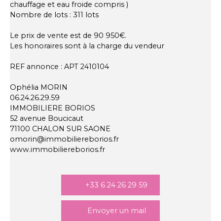
chauffage et eau froide compris )
Nombre de lots : 311 lots
Le prix de vente est de 90 950€.
Les honoraires sont à la charge du vendeur
REF annonce : APT 2410104
Ophélia MORIN
06.24.26.29.59
IMMOBILIERE BORIOS
52 avenue Boucicaut
71100 CHALON SUR SAONE
omorin@immobiliereborios.fr
www.immobiliereborios.fr
+33 6 24 26 29 59
Envoyer un mail