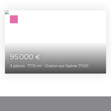
95 000
€
3
pièces
77.15
m²
Chalon-sur-Saône 71100