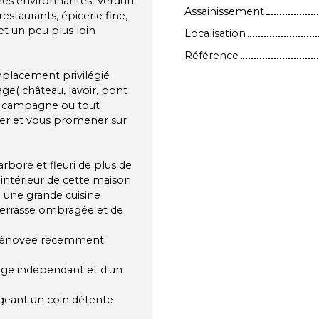
nes environnantes, Verdun
Assainissement
staurants, épicerie fine,
et un peu plus loin
Localisation
Référence
mplacement privilégié
age( château, lavoir, pont
de campagne ou tout
er et vous promener sur
arboré et fleuri de plus de
'intérieur de cette maison
é une grande cuisine
 terrasse ombragée et de
nt rénovée récemment
age indépendant et d'un
geant un coin détente