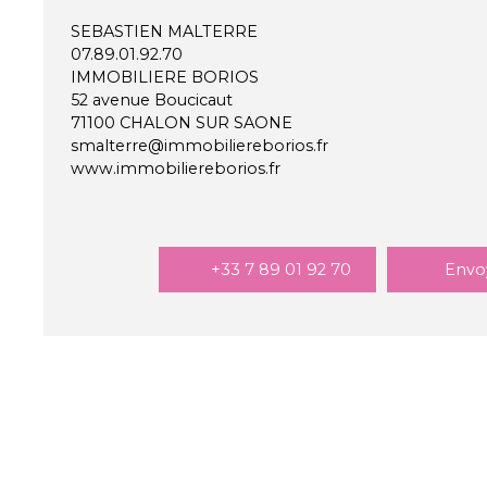
SEBASTIEN MALTERRE
07.89.01.92.70
IMMOBILIERE BORIOS
52 avenue Boucicaut
71100 CHALON SUR SAONE
smalterre@immobiliereborios.fr
www.immobiliereborios.fr
+33 7 89 01 92 70
Envo