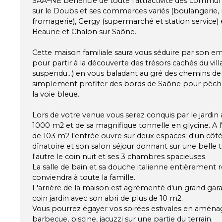
SAÃ–NE bénéficie de toute l'attractivité des commu
sur le Doubs et ses commerces variés (boulangerie, re
fromagerie), Gergy (supermarché et station service) 
Beaune et Chalon sur Saône.
Cette maison familiale saura vous séduire par son e
pour partir à la découverte des trésors cachés du vill
suspendu...) en vous baladant au gré des chemins 
simplement profiter des bords de Saône pour pêch
la voie bleue.
Lors de votre venue vous serez conquis par le jardin 
1000 m2 et de sa magnifique tonnelle en glycine. A l
de 103 m2 l'entrée ouvre sur deux espaces: d'un côt
dînatoire et son salon séjour donnant sur une belle
l'autre le coin nuit et ses 3 chambres spacieuses.
La salle de bain et sa douche italienne entièreme
conviendra à toute la famille.
L'arrière de la maison est agrémenté d'un grand gar
coin jardin avec son abri de plus de 10 m2.
Vous pourrez égayer vos soirées estivales en aména
barbecue, piscine, jacuzzi sur une partie du terrain.