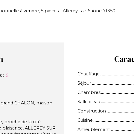
tionnelle à vendre, 5 pièces - Allerey-sur-Saône 71350
n
Carac
Chauffage
s
:
5
Séjour
Chambres
Salle d'eau
 grand CHALON, maison
Construction
Cuisine
e, proche de la cité
e plaisance, ALLEREY SUR
Ameublement