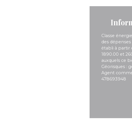
Infor
Classe énergi
des dépenses 
établi à partir
1890.00 et 260
auxquels ce bi
Géorisques : g
Agent commerci
478693948