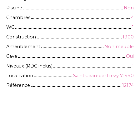
Piscine
Non
Chambres
4
WC
1
Construction
1900
Ameublement
Non meublé
Cave
Oui
Niveaux (RDC inclus)
1
Localisation
Saint-Jean-de-Trézy 71490
Référence
12174