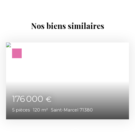
Nos biens similaires
176 000
€
5
pièces
120
m²
Saint-Marcel 71380